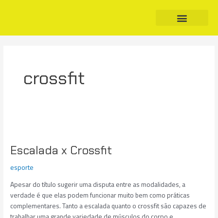
Ir
para
o
conteúdo
crossfit
Escalada
x
Escalada x Crossfit
Crossfit
esporte
Apesar do título sugerir uma disputa entre as modalidades, a
verdade é que elas podem funcionar muito bem como práticas
complementares. Tanto a escalada quanto o crossfit são capazes de
trabalhar uma grande variedade de músculos do corpo e