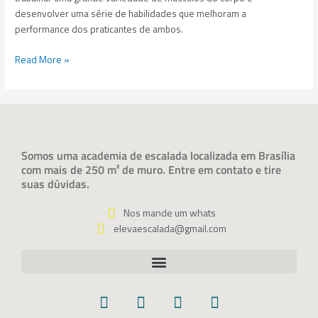
desenvolver uma série de habilidades que melhoram a
performance dos praticantes de ambos.
Read More »
Somos uma academia de escalada localizada em Brasília
com mais de 250 m² de muro. Entre em contato e tire
suas dúvidas.
Nos mande um whats
elevaescalada@gmail.com​
F
I
Y
W
a
n
o
h